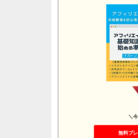
＼今
無料プレ