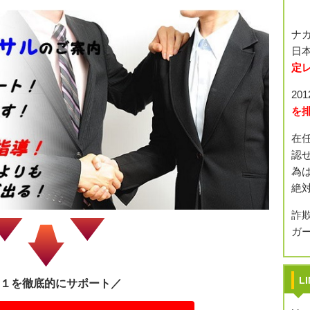
ナ
日本
定
20
を
在
認
為
絶
詐
ガ
L
１を徹底的にサポート／