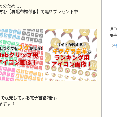
方のために、
材
を
【再配布権付き】
で無料プレゼント中！
月刊
発
⇒
50円で販売している電子書籍2冊
も
ますよ！