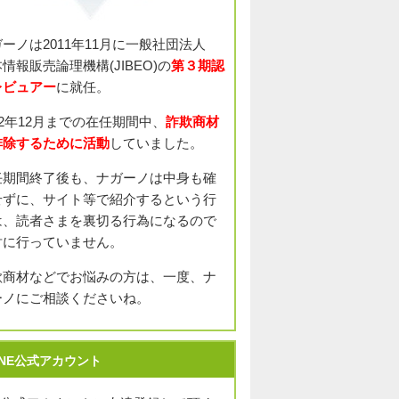
ガーノは2011年11月に一般社団法人
情報販売論理機構(JIBEO)の
第３期認
レビュアー
に就任。
12年12月までの在任期間中、
詐欺商材
排除するために活動
していました。
任期間終了後も、ナガーノは中身も確
せずに、サイト等で紹介するという行
は、読者さまを裏切る行為になるので
対に行っていません。
欺商材などでお悩みの方は、一度、ナ
ーノにご相談くださいね。
INE公式アカウント