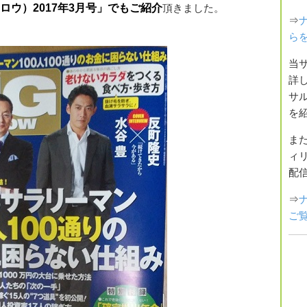
ゥモロウ）2017年3月号」でもご紹介
頂きました。
⇒
ら
当
詳
サ
を
ま
ィ
配
⇒
ご