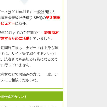
ガーノは2011年11月に一般社団法人
情報販売論理機構(JIBEO)の
第３期認
レビュアー
に就任。
12年12月までの在任期間中、
詐欺商材
排除するために活動
していました。
任期間終了後も、ナガーノは中身も確
せずに、サイト等で紹介するという行
は、読者さまを裏切る行為になるので
対に行っていません。
欺商材などでお悩みの方は、一度、ナ
ーノにご相談くださいね。
INE公式アカウント