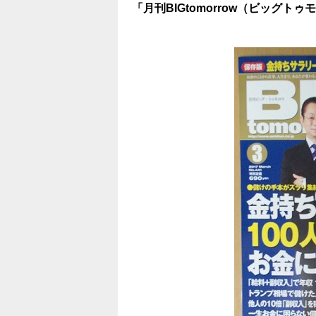
「月刊BIGtomorrow（ビッグト