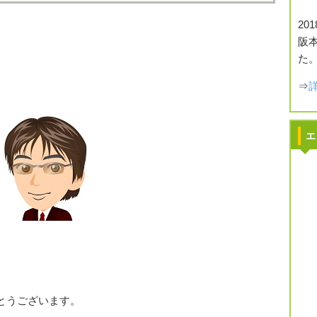
20
阪
た
⇒
エ
とうございます。