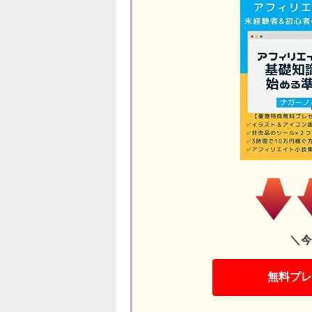
＼今
無料プレ