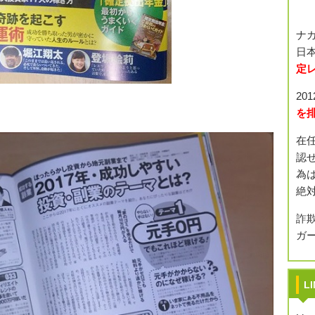
ナ
日本
定
20
を
在
認
為
絶
詐
ガ
L