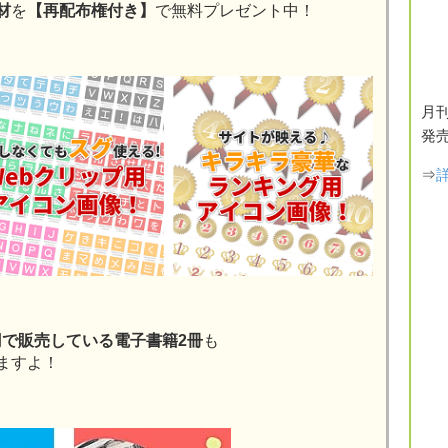
材
を
【再配布権付き】
で無料プレゼント中！
月刊
発
⇒
50円で販売している電子書籍2冊
も
ますよ！