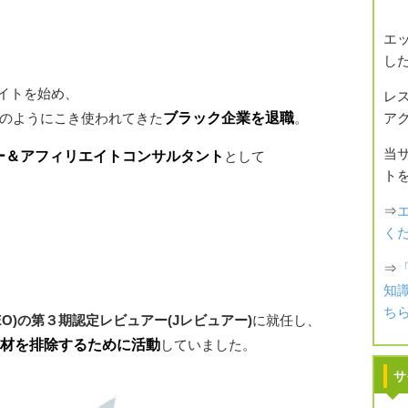
エ
し
エイトを始め、
レ
ア
奴隷のようにこき使われてきた
ブラック企業を退職
。
当
ー＆アフィリエイトコンサルタント
として
ト
⇒
く
⇒
知
ち
EO)の第３期認定レビュアー(Jレビュアー)
に就任し、
材を排除するために活動
していました。
サ